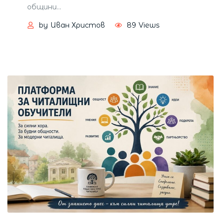
общини
…
by
Иван Христов
89
Views