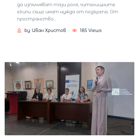
да изпълняват тази роля, читалищните
екипи също имат нужда от подкрепа. От
пространство
…
by
Иван Христов
185
Views