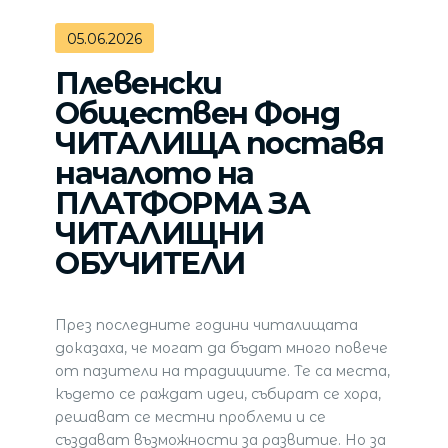
05.06.2026
Плевенски
Обществен Фонд
ЧИТАЛИЩА поставя
началото на
ПЛАТФОРМА ЗА
ЧИТАЛИЩНИ
ОБУЧИТЕЛИ
През последните години читалищата
доказаха, че могат да бъдат много повече
от пазители на традициите. Те са места,
където се раждат идеи, събират се хора,
решават се местни проблеми и се
създават възможности за развитие. Но за