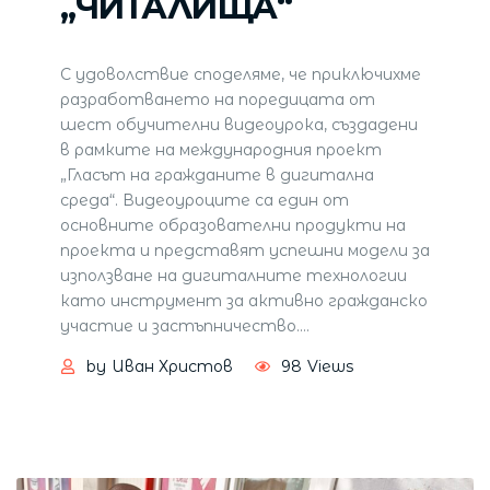
„ЧИТАЛИЩА“
С удоволствие споделяме, че приключихме
разработването на поредицата от
шест обучителни видеоурока, създадени
в рамките на международния проект
„Гласът на гражданите в дигитална
среда“. Видеоуроците са един от
основните образователни продукти на
проекта и представят успешни модели за
използване на дигиталните технологии
като инструмент за активно гражданско
участие и застъпничество.
…
by
Иван Христов
98
Views