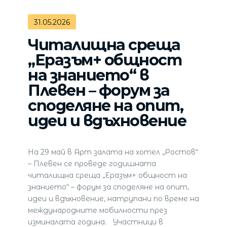
31.05.2026
Читалищна среща
„Еразъм+ общност
на знанието“ в
Плевен – форум за
споделяне на опит,
идеи и вдъхновение
На 29 май в Арт залата на хотел „Ростов“
– Плевен се проведе годишната
читалищна среща „Еразъм+ общност на
знанието“ – форум за споделяне на опит,
идеи и вдъхновение, натрупани по време на
международните мобилности през
изминалата година. Участници в