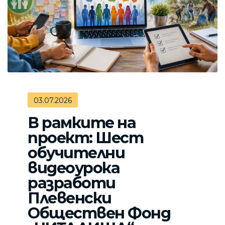
03.07.2026
В рамките на
проект: Шест
обучителни
видеоурока
разработи
Плевенски
Обществен Фонд