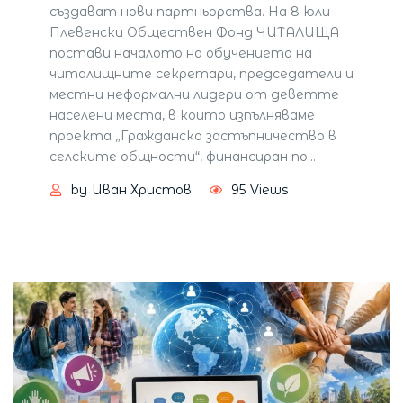
създават нови партньорства. На 8 юли
Плевенски Обществен Фонд ЧИТАЛИЩА
постави началото на обучението на
читалищните секретари, председатели и
местни неформални лидери от деветте
населени места, в които изпълняваме
проекта „Гражданско застъпничество в
селските общности“, финансиран по
…
by
Иван Христов
95
Views