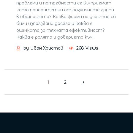
проблеми и потребности се възприемат
като приоритетни от различните групи
в общността? Какви форми на участие са
били използвани досега и каква е
оценката за тяхната ефективност?
Каква е ролята и доверието към
…
by
Иван Христов
268
Views
Р
1
2
N
e
а
x
t
з
p
a
g
д