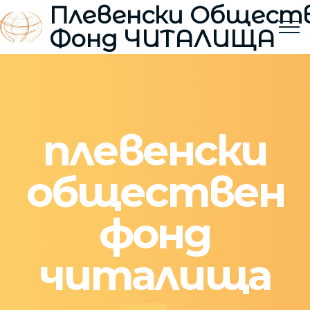
Плевенски Общест
Фонд ЧИТАЛИЩА
плевенски
обществен
фонд
читалища