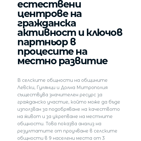
естествени
центрове на
гражданска
активност и ключов
партньор в
процесите на
местно развитие
В селските общности на общините
Левски, Гулянци и Долна Митрополия
съществува значителен ресурс за
гражданско участие, който може да бъде
използван за подобряване на качеството
на живот и за укрепване на местните
общности. Това показва анализ на
резултатите от проучване в селските
общности в 9 населени места от 3