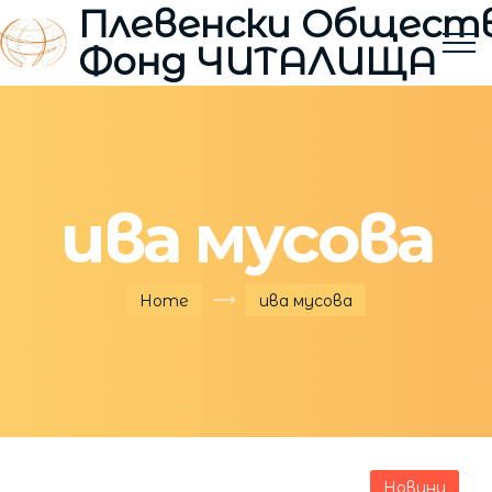
Плевенски Общест
Фонд ЧИТАЛИЩА
ива мусова
Home
ива мусова
Новини