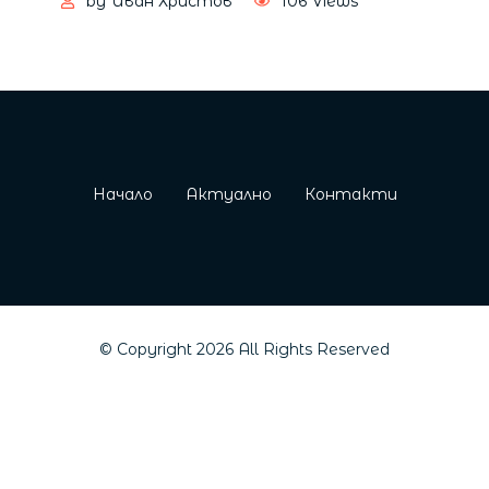
by
Иван Христов
106
Views
Начало
Актуално
Контакти
© Copyright
2026
All Rights Reserved