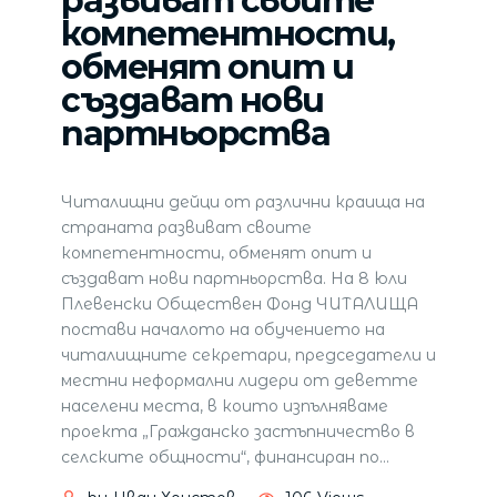
развиват своите
компетентности,
обменят опит и
създават нови
партньорства
Читалищни дейци от различни краища на
страната развиват своите
компетентности, обменят опит и
създават нови партньорства. На 8 юли
Плевенски Обществен Фонд ЧИТАЛИЩА
постави началото на обучението на
читалищните секретари, председатели и
местни неформални лидери от деветте
населени места, в които изпълняваме
проекта „Гражданско застъпничество в
селските общности“, финансиран по
…