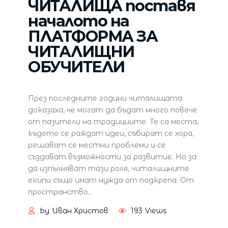
ЧИТАЛИЩА поставя
началото на
ПЛАТФОРМА ЗА
ЧИТАЛИЩНИ
ОБУЧИТЕЛИ
През последните години читалищата
доказаха, че могат да бъдат много повече
от пазители на традициите. Те са места,
където се раждат идеи, събират се хора,
решават се местни проблеми и се
създават възможности за развитие. Но за
да изпълняват тази роля, читалищните
екипи също имат нужда от подкрепа. От
пространство
…
by
Иван Христов
193
Views