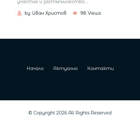
участие и застъпничество.
…
by
Иван Христов
98
Views
Начало
Актуално
Контакти
© Copyright
2026
All Rights Reserved