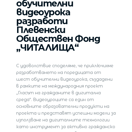
обучителни
видеоурока
разработи
Плевенски
Обществен Фонд
„ЧИТАЛИЩА“
С удоволствие споделяме, че приключихме
разработването на поредицата от
шест обучителни видеоурока, създадени
в рамките на международния проект
„Гласът на гражданите в дигитална
среда“. Видеоуроците са един от
основните образователни продукти на
проекта и представят успешни модели за
използване на дигиталните технологии
като инструмент за активно гражданско