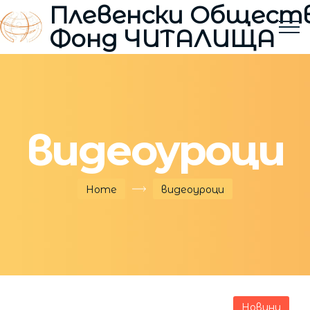
Плевенски Общест
Фонд ЧИТАЛИЩА
видеоуроци
Home
видеоуроци
Новини