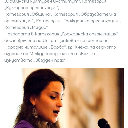
„Общински културен институт“, Категория
„Културна организация“,
Категория „Община“, Категория „Образователна
организация“ , Категория „Гражданска организация“ ,
Категория „Медии“.
Наградата в категория „Гражданска организация“
беше връчена на Искра Цанкова – секретар на
Народно читалище „Борба“, гр. Кнежа, за седмото
издание на Международния фестивал на
изкуствата „Звезден прах“.