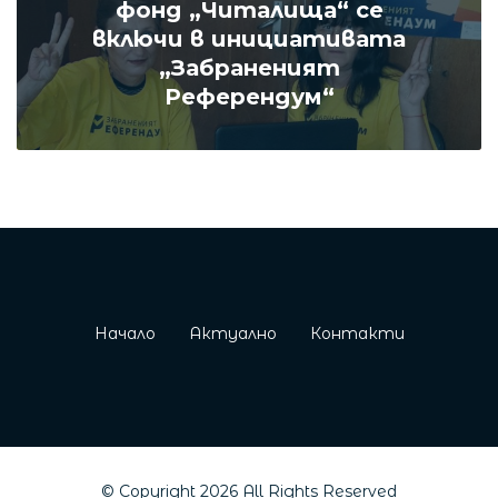
фонд „Читалища“ се
включи в инициативата
„Забраненият
Референдум“
Начало
Актуално
Контакти
© Copyright
2026
All Rights Reserved