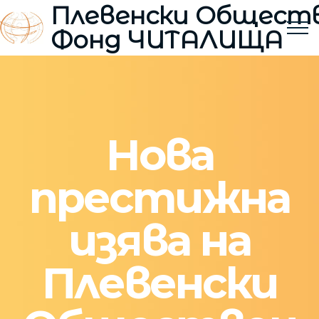
Плевенски Общест
Фонд ЧИТАЛИЩА
Нова
престижна
изява на
Плевенски