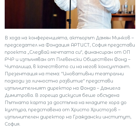
В хода на конференцията, актьорът Дамян Минков –
председател на Фондация АРТИСТ, София представи
проекта „Следвай мечтата си“, финансиран от ОП
РЧР и изпълняван от Плевенски Обществен Фонд –
Читалища, в качеството си на негов консултант.
Презентация на тема: “Иновативни театрални
подходи за личностно развитие“ представи
изпълнителният директор на Фонда – Даниела
Димитрова. В гореща дискусия беше обсъдена
Пътната карта за достъпна на младите хора до
култура, представена от Христо Христозов –
изпълнителен директор на Граждански институт,
София.