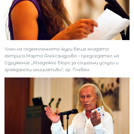
Член на седемчленното жури беше младата
актриса Марта Александрова – председател на
Сдружение „Младежко бюро за социални услуги и
граждански инициативи“, гр. Плевен.