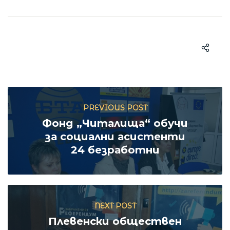
PREVIOUS POST
Фонд „Читалища“ обучи
за социални асистенти
24 безработни
NEXT POST
Плевенски обществен