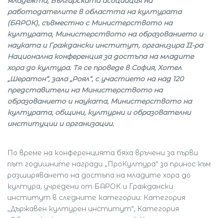
младежта, Българската асоциация на
работодателите в областта на културата
(БАРОК), съвместно с Министерството на
културата, Министерството на образованието и
науката и Граждански институт, организира II-ра
Национална конференция за достъпа на младите
хора до култура. Тя се проведе в София, Хотел
„Шератон“, зала „Роял“, с участието на над 120
представители на Министерството на
образованието и науката, Министерството на
културата, общини, културни и образователни
институции и организации.
По време на конференцията бяха връчени за първи
път годишните награди „ПроКултура“ за принос към
разширяването на достъпа на младите хора до
култура, учредени от БАРОК и Граждански
институт в следните категории: Категория
„Държавен културен институт“, Категория