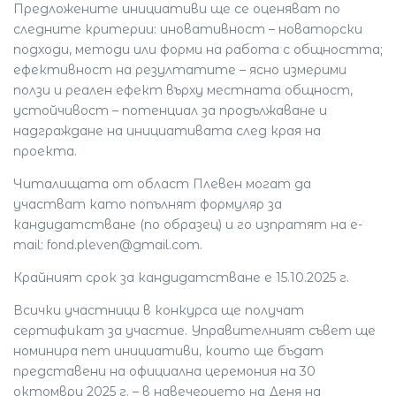
Предложените инициативи ще се оценяват по
следните критерии: иновативност – новаторски
подходи, методи или форми на работа с общността;
ефективност на резултатите – ясно измерими
ползи и реален ефект върху местната общност,
устойчивост – потенциал за продължаване и
надграждане на инициативата след края на
проекта.
Читалищата от област Плевен могат да
участват като попълнят формуляр за
кандидатстване (по образец) и го изпратят на e-
mail:
fond.pleven@gmail.com
.
Крайният срок за кандидатстване е 15.10.2025 г.
Всички участници в конкурса ще получат
сертификат за участие. Управителният съвет ще
номинира пет инициативи, които ще бъдат
представени на официална церемония на 30
октомври 2025 г. – в навечерието на Деня на