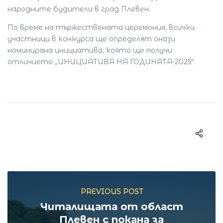
народните будители в град Плевен.
По време на тържествената церемония, всички
участници в конкурса ще определят онази
номинирана инициатива, която ще получи
отличието „ИНИЦИАТИВА НА ГОДИНАТА-2025“.
PREVIOUS POST
Читалищата от област
Плевен с покана за