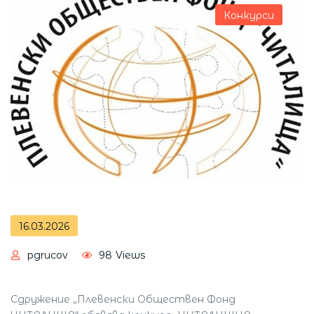
Конкурси
16.03.2026
pgrucov
98
Views
Сдружение „Плевенски Обществен Фонд