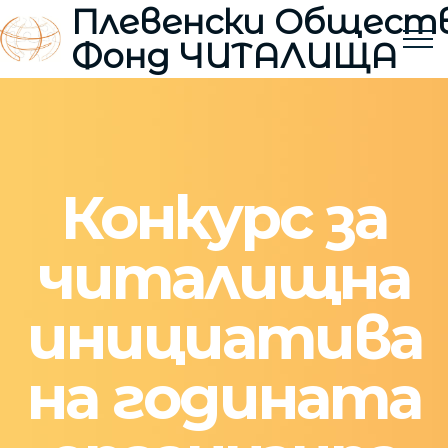
Плевенски Общест
Фонд ЧИТАЛИЩА
Конкурс за
читалищна
инициатива
на годината