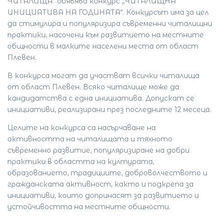
ЧИТАЛИЩА“ обявява конкурс „ЧИТАЛИЩНА
ИНИЦИАТИВА НА ГОДИНАТА“. Конкурсът има за цел
да стимулира и популяризира съвременни читалищни
практики, насочени към развитието на местните
общности в малките населени места от област
Плевен.
В конкурса могат да участват всички читалища
от област Плевен. Всяко читалище може да
кандидатства с една инициатива. Допускат се
инициативи, реализирани през последните 12 месеца.
Целите на конкурса са насърчаване на
активността на читалищата и тяхното
съвременно развитие, популяризиране на добри
практики в областта на културата,
образованието, традициите, доброволчеството и
гражданската активност, както и подкрепа за
инициативи, които допринасят за развитието и
устойчивостта на местните общности.